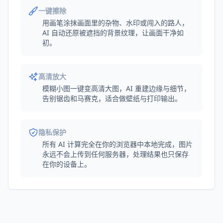
一键擦除
用画笔涂抹画面里的杂物、水印或闯入的路人，
AI 自动还原被遮挡的背景纹理，让画面干净如
初。
高清放大
模糊小图一键变高清大图，AI 重建边缘与细节，
告别锯齿和马赛克，适合做壁纸与打印输出。
隐私保护
所有 AI 计算完全在你的浏览器中本地完成，图片
永远不会上传到任何服务器，处理结果也只保存
在你的设备上。